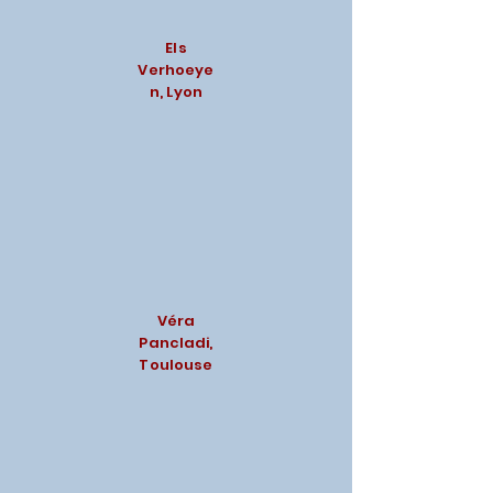
Els
Verhoeye
n, Lyon
Véra
Pancladi,
Toulouse