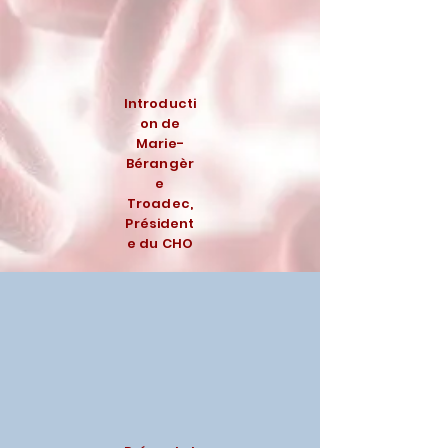
Introducti
on de
Marie-
Bérangèr
e
Troadec,
Président
e du CHO