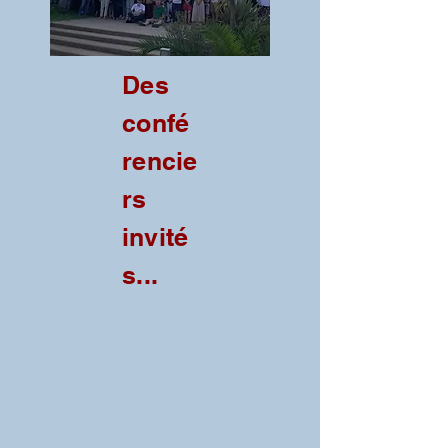
Des
confé
rencie
rs
invité
s...