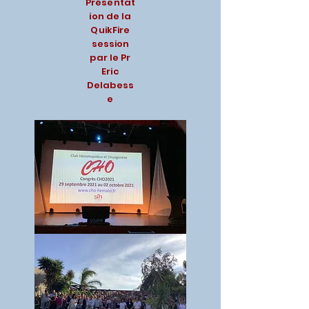
Présentat
ion de la
QuikFire
session
par le Pr
Eric
Delabess
e