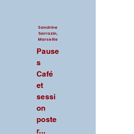
Sandrine
Sarrazin,
Marseille
Pause
s
Café
et
sessi
on
poste
r...